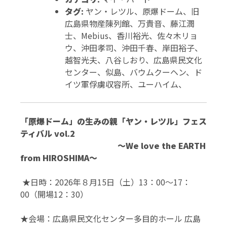
タグ:
ヤン・レツル、原爆ドーム、旧
広島県物産陳列館、万貴音、藤江潤
士、Mebius、香川裕光、佐々木リョ
ウ、沖田孝司、沖田千春、岸田裕子、
越智光夫、八谷しおり、広島県民文化
センター、似島、バウムクーヘン、ド
イツ軍俘虜収容所、ユーハイム、
「原爆ドーム」の生みの親「ヤン・レツル」フェス
ティバル vol.2
～We love the EARTH
from HIROSHIMA～
★日時：2026年８月15日（土）13：00～17：
00（開場12：30）
★会場：広島県民文化センター多目的ホール 広島