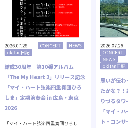
2026.07.28
CONCERT
NEWS
2026.07.26
okitan日記
CONCERT
NEWS
okitan日記
結成30周年 第10弾アルバム
「The My Heart 2」リリース記念
思いが伝わ
「マイ・ハート弦楽四重奏団ひろ
たかな？！
しま」定期演奏会 in 広島・東京
りづるタワ
2026
「マイ・ハ
ト・コンサ
「マイ・ハート弦楽四重奏団ひろし