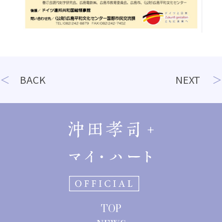
投
BACK
NEXT
稿
ナ
ビ
ゲ
ー
シ
ョ
TOP