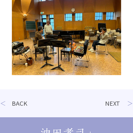
投
BACK
NEXT
稿
ナ