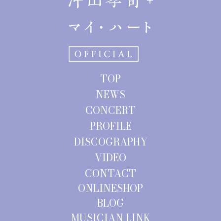
ビ
ゲ
ー
シ
ョ
TOP
ン
NEWS
CONCERT
PROFILE
DISCOGRAPHY
VIDEO
CONTACT
ONLINESHOP
BLOG
MUSICIAN LINK