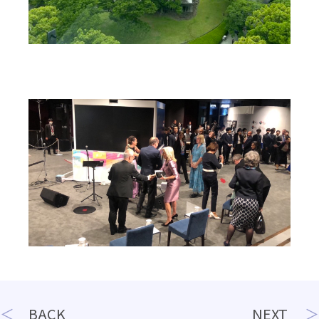
投
BACK
NEXT