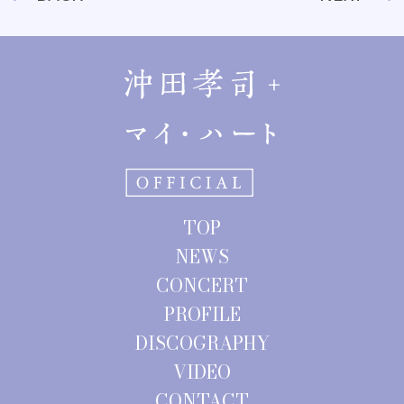
稿
ナ
ビ
ゲ
ー
シ
ョ
TOP
ン
NEWS
CONCERT
PROFILE
DISCOGRAPHY
VIDEO
CONTACT