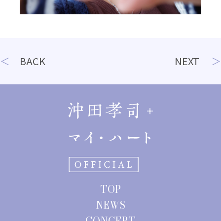
投
BACK
NEXT
稿
ナ
ビ
ゲ
ー
シ
ョ
TOP
ン
NEWS
CONCERT