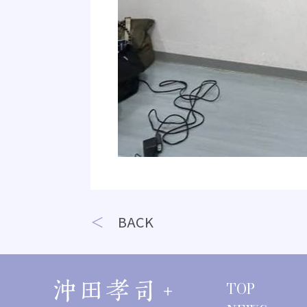
投
BACK
稿
ナ
TOP
ビ