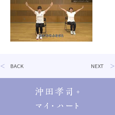
投
BACK
NEXT
稿
ナ
ビ
ゲ
ー