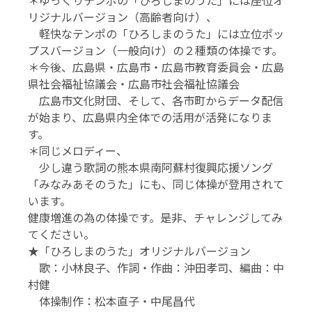
＊ゆっくりテンポの「ひろしまのうた」には座位オ
リジナルバージョン（高齢者向け）、
軽快なテンポの「ひろしまのうた」には立位ポッ
プスバージョン（一般向け）の２種類の体操です。
＊今後、広島県・広島市・広島市教育委員会・広島
県社会福祉協議会・広島市社会福祉協議会
広島市文化財団、そして、各市町からデータ配信
が始まり、広島県内全体での活用が活発になりま
す。
＊同じメロディー、
少し違う歌詞の熊本県南阿蘇村復興応援ソング
「みなみあそのうた」にも、同じ体操が登用されて
います。
健康増進の為の体操です。是非、チャレンジしてみ
てください。
★「ひろしまのうた」オリジナルバージョン
歌：小林良子、作詞・作曲：沖田孝司、編曲：中
村健
体操制作：松本直子・中尾昌代