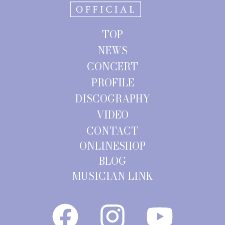
シ
ョ
TOP
ン
NEWS
CONCERT
PROFILE
DISCOGRAPHY
VIDEO
CONTACT
ONLINESHOP
BLOG
MUSICIAN LINK