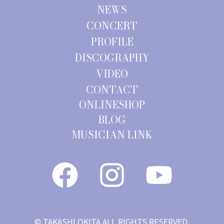
ン
NEWS
CONCERT
PROFILE
DISCOGRAPHY
VIDEO
CONTACT
ONLINESHOP
BLOG
MUSICIAN LINK
© TAKASHI OKITA ALL RIGHTS RESERVED.