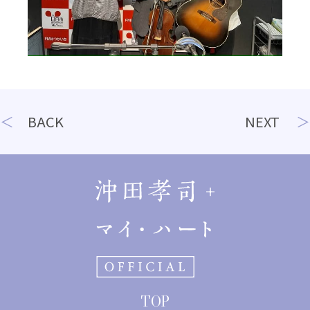
投
BACK
NEXT
稿
ナ
ビ
ゲ
ー
シ
ョ
TOP