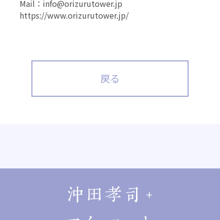
Mail：info@orizurutower.jp
https://www.orizurutower.jp/
戻る