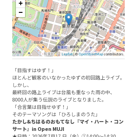
+
−
Leaflet
| ©
OpenStreetMap
contributors
「目指すはゆず！」
ほとんど観客のいなかったゆずの初回路上ライブ。
しかし、
最終回の路上ライブは台風も重なった雨の中、
8000人が集う伝説のライブとなりました。
「合言葉は目指せゆず！」
そのテーマソングは「ひろしまのうた」
たかし&ちはるのおもてなし『マイ・ハート・コン
サート』in Open MUJI
★日時：2026年7月17 日（金）①14:00～14:30