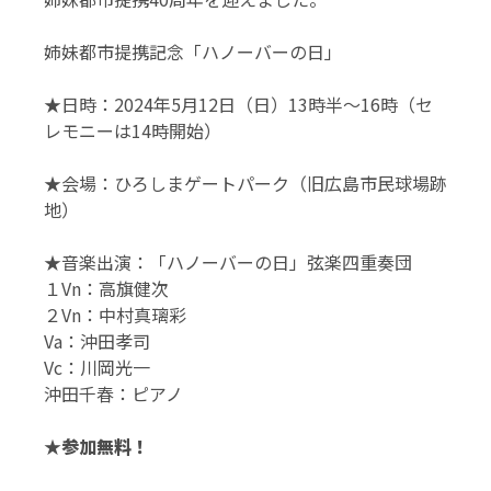
姉妹都市提携記念「ハノーバーの日」
★日時：2024年5月12日（日）13時半～16時（セ
レモニーは14時開始）
★会場：ひろしまゲートパーク（旧広島市民球場跡
地）
★音楽出演：「ハノーバーの日」弦楽四重奏団
１Vn：高旗健次
２Vn：中村真璃彩
Va：沖田孝司
Vc：川岡光一
沖田千春：ピアノ
★参加無料！