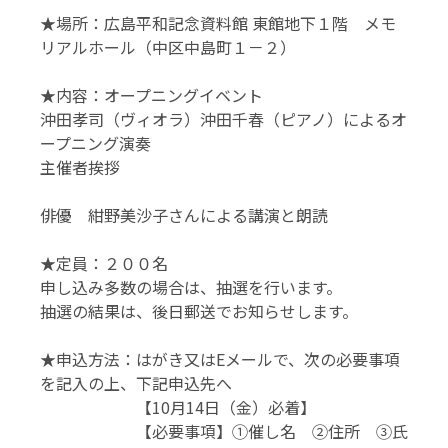
★場所：広島平和記念資料館
東館地下１階
メモ
リアルホール
（中区中島町１－２）
★内容：オープニングイベント
沖田孝司（ヴィオラ）沖田千春（ピアノ）によるオ
ープニング演奏
主催者挨拶
俳優
紺野美沙子
さんによる講演と朗読
★定員：２００名
申し込み多数の場合は、抽選を行います。
抽選の結果は、後日郵送でお知らせします。
★申込方法：はがき又はEメールで、次の必要事項
を記入の上、下記申込先へ
【10月14日（金）必着】
【必要事項】
①催し名
②住所
③氏