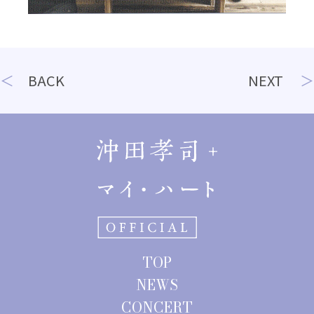
投
BACK
NEXT
稿
ナ
ビ
ゲ
ー
シ
ョ
TOP
ン
NEWS
CONCERT