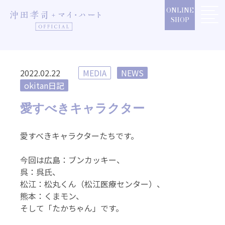
Skip
ONLINE
to
SHOP
content
2022.02.22
MEDIA
NEWS
okitan日記
愛すべきキャラクター
愛すべきキャラクターたちです。
今回は広島：ブンカッキー、
呉：呉氏、
松江：松丸くん（松江医療センター）、
熊本：くまモン、
そして「たかちゃん」です。