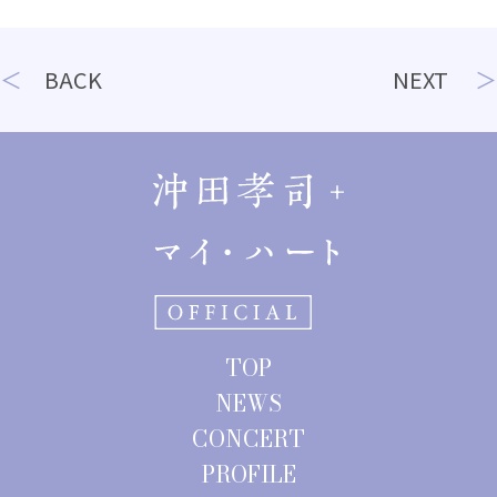
投
BACK
NEXT
稿
ナ
ビ
ゲ
ー
シ
ョ
TOP
ン
NEWS
CONCERT
PROFILE