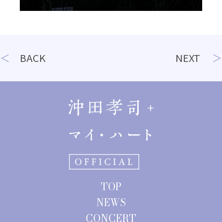
投
BACK
NEXT
稿
ナ
ビ
ゲ
ー
シ
ョ
TOP
ン
NEWS
CONCERT