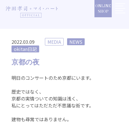
Skip
ONLINE
to
SHOP
content
2022.03.09
MEDIA
NEWS
okitan日記
京都の夜
明日のコンサートのため京都にいます。
歴史ではなく、
京都の実情ついての知識は浅く、
私にとってはただただ不思議な街です。
建物も尋常ではありません。