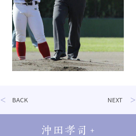
投
BACK
NEXT
稿
ナ
ビ