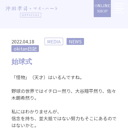
Skip
ONLINE
to
SHOP
content
2022.04.18
MEDIA
NEWS
okitan日記
始球式
「怪物」（天才）はいるんですね。
野球の世界ではイチロー然り、大谷翔平然り、佐々
木朗希然り。
私にはわかりませんが、
信念を持ち、並大抵ではない努力もそこにあるので
はないかと。