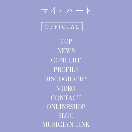
ゲ
ー
シ
ョ
TOP
ン
NEWS
CONCERT
PROFILE
DISCOGRAPHY
VIDEO
CONTACT
ONLINESHOP
BLOG
MUSICIAN LINK