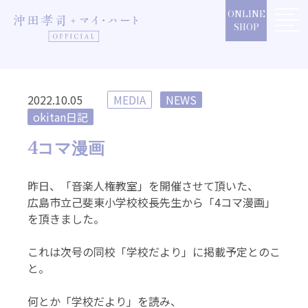
Skip
ONLINE
to
SHOP
content
2022.10.05
MEDIA
NEWS
okitan日記
4コマ漫画
昨日、「音楽人権教室」を開催させて頂いた、
広島市立己斐東小学校校長先生から「4コマ漫画」
を頂きました。
これは次号の同校「学校だより」に掲載予定とのこ
と。
何とか「学校だより」を読み、