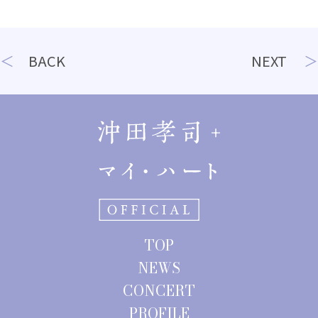
投
BACK
NEXT
稿
ナ
ビ
ゲ
ー
シ
ョ
TOP
ン
NEWS
CONCERT
PROFILE