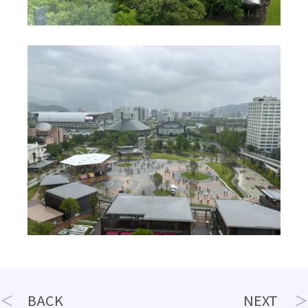
投
BACK
NEXT