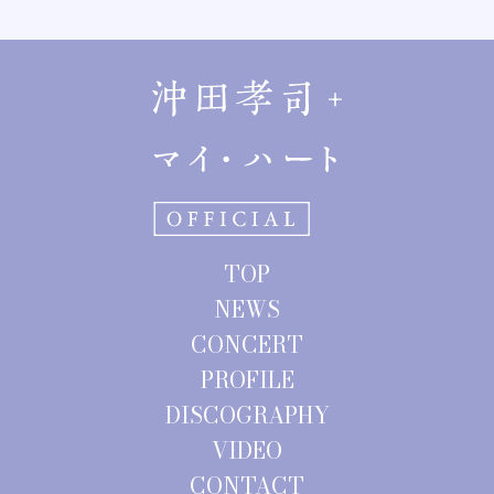
稿
ナ
ビ
ゲ
ー
シ
ョ
TOP
ン
NEWS
CONCERT
PROFILE
DISCOGRAPHY
VIDEO
CONTACT