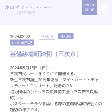
Skip
ONLINE
to
SHOP
content
2024.08.02
MEDIA
NEWS
okitan日記
芸備線塩町踏切（三次市）
2024年9月15日（日）、
三次市民ホールきりりにて開催する、
新生三次市誕生20周年記念「マイ・ハート・チャ
リティー・コンサート」始動のため、
協力団体のひとつ三次広域商工会（三次市三良坂
町）へ、
ポスター・チラシを届ける際の芸備線塩町駅近くの
踏切の様子です。