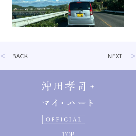
投
BACK
NEXT
稿
ナ
ビ
ゲ
ー
シ
ョ
TOP