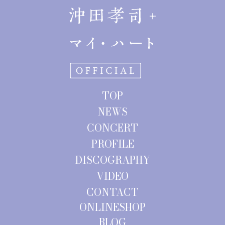
ナ
ビ
ゲ
ー
シ
ョ
TOP
ン
NEWS
CONCERT
PROFILE
DISCOGRAPHY
VIDEO
CONTACT
ONLINESHOP
BLOG