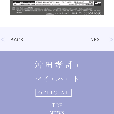
投
BACK
NEXT
稿
ナ
ビ
ゲ
ー
シ
ョ
TOP
ン
NEWS