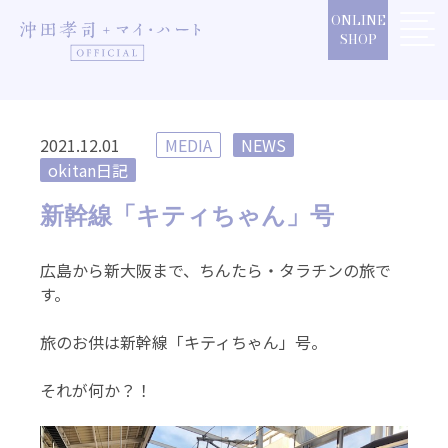
Skip
ONLINE
to
SHOP
content
2021.12.01
MEDIA
NEWS
okitan日記
新幹線「キティちゃん」号
広島から新大阪まで、ちんたら・タラチンの旅で
す。
旅のお供は新幹線「キティちゃん」号。
それが何か？！