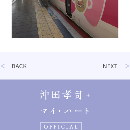
投
BACK
NEXT
稿
ナ
ビ
ゲ
ー
シ