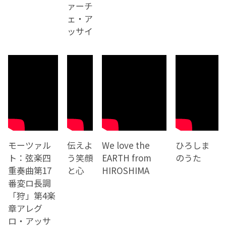
ァーチ
ェ・ア
ッサイ
モーツァル
伝えよ
We love the
ひろしま
ト：弦楽四
う笑顔
EARTH from
のうた
重奏曲第17
と心
HIROSHIMA
番変ロ長調
「狩」第4楽
章アレグ
ロ・アッサ