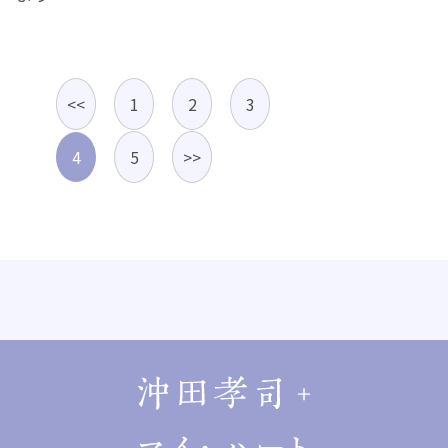
<<
1
2
3
4
5
>>