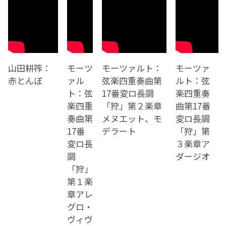
山田耕筰：
モーツ
モーツァルト：
モーツァ
赤とんぼ
ァル
弦楽四重奏曲第
ルト：弦
ト：弦
17番変ロ長調
楽四重奏
楽四重
「狩」第２楽章
曲第17番
奏曲第
メヌエット、モ
変ロ長調
17番
デラート
「狩」第
変ロ長
３楽章ア
調
ダージオ
「狩」
第１楽
章アレ
グロ・
ヴィヴ