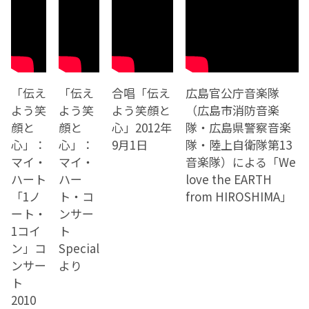
「伝え
「伝え
合唱「伝え
広島官公庁音楽隊
よう笑
よう笑
よう笑顔と
（広島市消防音楽
顔と
顔と
心」2012年
隊・広島県警察音楽
心」：
心」：
9月1日
隊・陸上自衛隊第13
マイ・
マイ・
音楽隊）による「We
ハート
ハー
love the EARTH
「1ノ
ト・コ
from HIROSHIMA」
ート・
ンサー
1コイ
ト
ン」コ
Special
ンサー
より
ト
2010