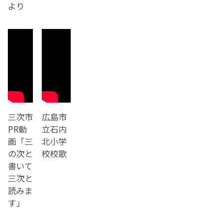
より
三次市
広島市
PR動
立石内
画「三
北小学
の次と
校校歌
書いて
三次と
読みま
す」